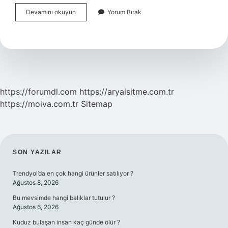
Osmanlı
Devamını okuyun
Yorum Bırak
Neden
Rusya
Ile
Savaştı
https://forumdl.com
https://aryaisitme.com.tr
https://moiva.com.tr
Sitemap
SIDEBAR
SON YAZILAR
Trendyol’da en çok hangi ürünler satılıyor ?
Ağustos 8, 2026
Bu mevsimde hangi balıklar tutulur ?
Ağustos 6, 2026
Kuduz bulaşan insan kaç günde ölür ?