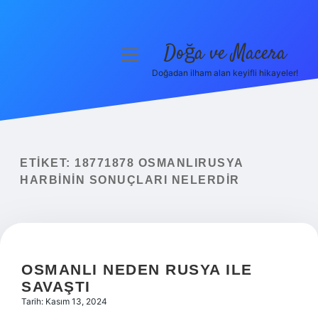
Doğa ve Macera
menüyü
aç
Doğadan ilham alan keyifli hikayeler!
Anasayfa
Gizlilik Politikası
Yasal Uyarı
ETIKET:
18771878 OSMANLIRUSYA
HARBININ SONUÇLARI NELERDIR
Hakkımızda
OSMANLI NEDEN RUSYA ILE
SAVAŞTI
Tarih: Kasım 13, 2024