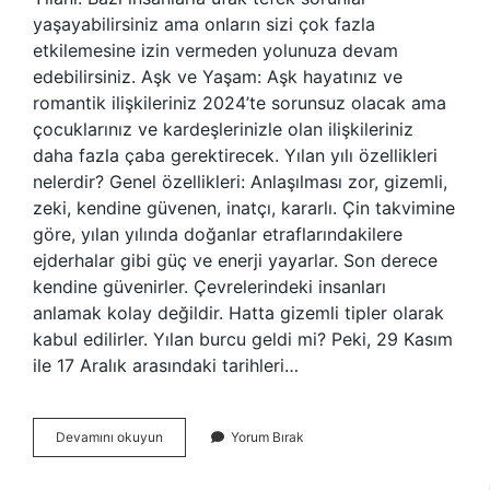
yaşayabilirsiniz ama onların sizi çok fazla
etkilemesine izin vermeden yolunuza devam
edebilirsiniz. Aşk ve Yaşam: Aşk hayatınız ve
romantik ilişkileriniz 2024’te sorunsuz olacak ama
çocuklarınız ve kardeşlerinizle olan ilişkileriniz
daha fazla çaba gerektirecek. Yılan yılı özellikleri
nelerdir? Genel özellikleri: Anlaşılması zor, gizemli,
zeki, kendine güvenen, inatçı, kararlı. Çin takvimine
göre, yılan yılında doğanlar etraflarındakilere
ejderhalar gibi güç ve enerji yayarlar. Son derece
kendine güvenirler. Çevrelerindeki insanları
anlamak kolay değildir. Hatta gizemli tipler olarak
kabul edilirler. Yılan burcu geldi mi? Peki, 29 Kasım
ile 17 Aralık arasındaki tarihleri…
Yılan
Devamını okuyun
Yorum Bırak
Burcu
Ne