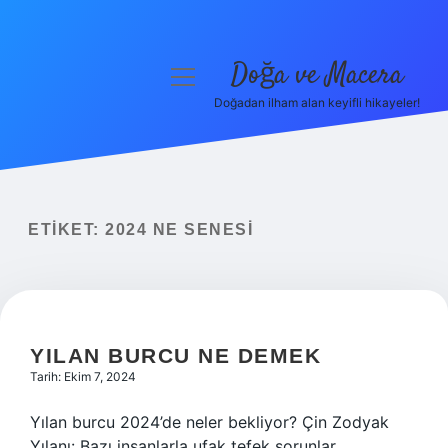
Doğa ve Macera
menüyü
aç
Doğadan ilham alan keyifli hikayeler!
Anasayfa
Gizlilik Politikası
Yasal Uyarı
ETIKET:
2024 NE SENESI
Hakkımızda
YILAN BURCU NE DEMEK
Tarih: Ekim 7, 2024
Yılan burcu 2024’de neler bekliyor? Çin Zodyak
Yılanı: Bazı insanlarla ufak tefek sorunlar