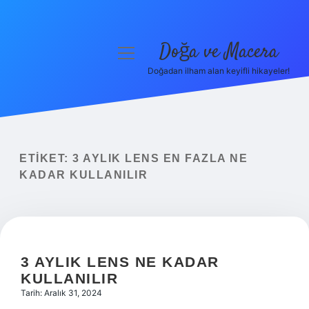
Doğa ve Macera
menüyü
aç
Doğadan ilham alan keyifli hikayeler!
Anasayfa
Gizlilik Politikası
Yasal Uyarı
ETIKET:
3 AYLIK LENS EN FAZLA NE
KADAR KULLANILIR
Hakkımızda
3 AYLIK LENS NE KADAR
KULLANILIR
Tarih: Aralık 31, 2024