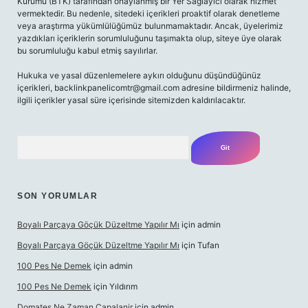
Kurumu (BTK) tarafından onaylanmış bir Yer Sağlayıcı olarak hizmet
vermektedir. Bu nedenle, sitedeki içerikleri proaktif olarak denetleme
veya araştırma yükümlülüğümüz bulunmamaktadır. Ancak, üyelerimiz
yazdıkları içeriklerin sorumluluğunu taşımakta olup, siteye üye olarak
bu sorumluluğu kabul etmiş sayılırlar.
Hukuka ve yasal düzenlemelere aykırı olduğunu düşündüğünüz
içerikleri,
backlinkpanelicomtr@gmail.com
adresine bildirmeniz halinde,
ilgili içerikler yasal süre içerisinde sitemizden kaldırılacaktır.
Arama
SON YORUMLAR
Boyalı Parçaya Göçük Düzeltme Yapılır Mı
için
admin
Boyalı Parçaya Göçük Düzeltme Yapılır Mı
için
Tufan
100 Pes Ne Demek
için
admin
100 Pes Ne Demek
için
Yıldırım
Domates Ne Zaman Capalanir
için
admin