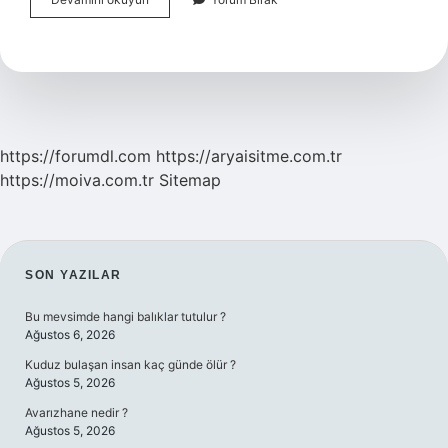
Aylık
Lens
Ne
Kadar
Kullanılır
https://forumdl.com
https://aryaisitme.com.tr
https://moiva.com.tr
Sitemap
SIDEBAR
SON YAZILAR
Bu mevsimde hangi balıklar tutulur ?
Ağustos 6, 2026
Kuduz bulaşan insan kaç günde ölür ?
Ağustos 5, 2026
Avarızhane nedir ?
Ağustos 5, 2026