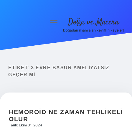
Doğa ve Macera
menüyü
aç
Doğadan ilham alan keyifli hikayeler!
Anasayfa
Gizlilik Politikası
Yasal Uyarı
ETIKET:
3 EVRE BASUR AMELIYATSIZ
GEÇER MI
Hakkımızda
HEMOROID NE ZAMAN TEHLIKELI
OLUR
Tarih: Ekim 31, 2024