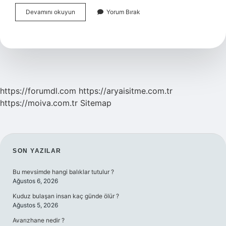
Hemoroid
Devamını okuyun
Yorum Bırak
Ne
Zaman
Tehlikeli
Olur
https://forumdl.com
https://aryaisitme.com.tr
https://moiva.com.tr
Sitemap
SIDEBAR
SON YAZILAR
Bu mevsimde hangi balıklar tutulur ?
Ağustos 6, 2026
Kuduz bulaşan insan kaç günde ölür ?
Ağustos 5, 2026
Avarızhane nedir ?