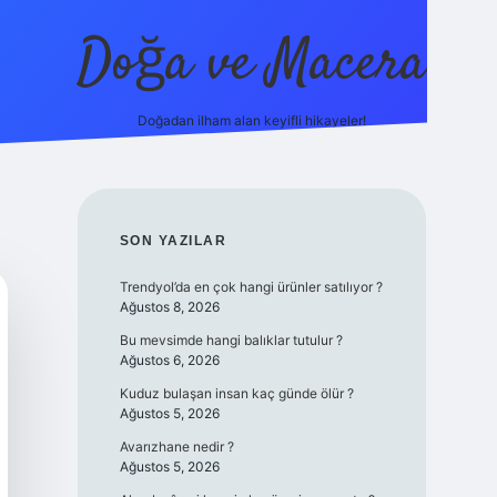
Doğa ve Macera
Doğadan ilham alan keyifli hikayeler!
ps://ilbet.online/
vdcasino yeni giriş
grandoperabet giriş
http
SIDEBAR
SON YAZILAR
Trendyol’da en çok hangi ürünler satılıyor ?
Ağustos 8, 2026
Bu mevsimde hangi balıklar tutulur ?
Ağustos 6, 2026
Kuduz bulaşan insan kaç günde ölür ?
Ağustos 5, 2026
Avarızhane nedir ?
Ağustos 5, 2026