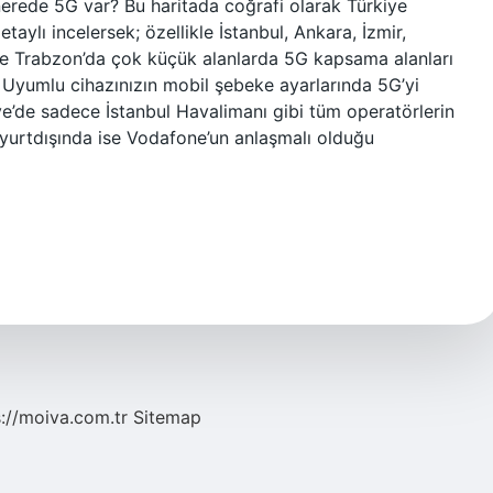
 nerede 5G var? Bu haritada coğrafi olarak Türkiye
detaylı incelersek; özellikle İstanbul, Ankara, İzmir,
ve Trabzon’da çok küçük alanlarda 5G kapsama alanları
 Uyumlu cihazınızın mobil şebeke ayarlarında 5G’yi
e’de sadece İstanbul Havalimanı gibi tüm operatörlerin
, yurtdışında ise Vodafone’un anlaşmalı olduğu
s://moiva.com.tr
Sitemap