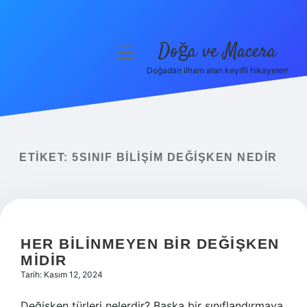
Doğa ve Macera
menüyü
aç
Doğadan ilham alan keyifli hikayeler!
Anasayfa
Gizlilik Politikası
Yasal Uyarı
ETIKET:
5SINIF BILIŞIM DEĞIŞKEN NEDIR
Hakkımızda
HER BILINMEYEN BIR DEĞIŞKEN
MIDIR
Tarih: Kasım 12, 2024
Değişken türleri nelerdir? Başka bir sınıflandırmaya