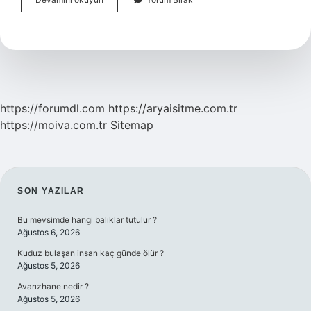
Bilinmeyen
Bir
Değişken
Midir
https://forumdl.com
https://aryaisitme.com.tr
https://moiva.com.tr
Sitemap
SIDEBAR
SON YAZILAR
Bu mevsimde hangi balıklar tutulur ?
Ağustos 6, 2026
Kuduz bulaşan insan kaç günde ölür ?
Ağustos 5, 2026
Avarızhane nedir ?
Ağustos 5, 2026