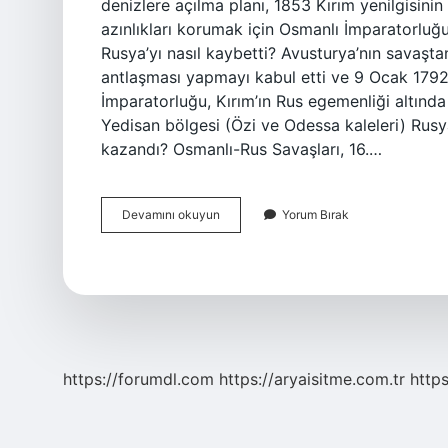
denizlere açılma planı, 1853 Kırım yenilgisinin 
azınlıkları korumak için Osmanlı İmparatorluğ
Rusya’yı nasıl kaybetti? Avusturya’nın savaşta
antlaşması yapmayı kabul etti ve 9 Ocak 1792
İmparatorluğu, Kırım’ın Rus egemenliği altınd
Yedisan bölgesi (Özi ve Odessa kaleleri) Rusy
kazandı? Osmanlı-Rus Savaşları, 16.…
Osmanlı
Devamını okuyun
Yorum Bırak
Neden
Rusya
Ile
Savaştı
https://forumdl.com
https://aryaisitme.com.tr
http