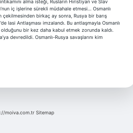
intikamını alma isteği, Rusların Hıristiyan ve Slav
u’nun iç işlerine sürekli müdahale etmesi… Osmanlı
n çekilmesinden birkaç ay sonra, Rusya bir barış
’de Iasi Antlaşması imzalandı. Bu antlaşmayla Osmanlı
a olduğunu bir kez daha kabul etmek zorunda kaldı.
a’ya devredildi. Osmanlı-Rusya savaşlarını kim
s://moiva.com.tr
Sitemap