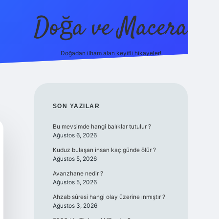
Doğa ve Macera
Doğadan ilham alan keyifli hikayeler!
s://ilbet.online/
vdcasino yeni giriş
grandoperabet giriş
https
SIDEBAR
SON YAZILAR
Bu mevsimde hangi balıklar tutulur ?
Ağustos 6, 2026
Kuduz bulaşan insan kaç günde ölür ?
Ağustos 5, 2026
Avarızhane nedir ?
Ağustos 5, 2026
Ahzab sûresi hangi olay üzerine ınmıştır ?
Ağustos 3, 2026