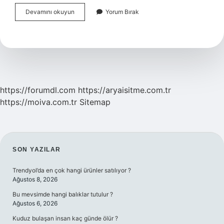
Antibiyotik
Devamını okuyun
Yorum Bırak
Içildikten
Kaç
Saat
Sonra
Kana
Karışır
https://forumdl.com
https://aryaisitme.com.tr
https://moiva.com.tr
Sitemap
SIDEBAR
SON YAZILAR
Trendyol’da en çok hangi ürünler satılıyor ?
Ağustos 8, 2026
Bu mevsimde hangi balıklar tutulur ?
Ağustos 6, 2026
Kuduz bulaşan insan kaç günde ölür ?