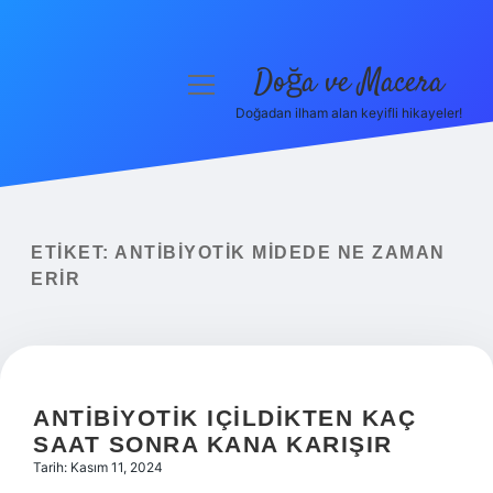
Doğa ve Macera
menüyü
aç
Doğadan ilham alan keyifli hikayeler!
Anasayfa
Gizlilik Politikası
Yasal Uyarı
ETIKET:
ANTIBIYOTIK MIDEDE NE ZAMAN
ERIR
Hakkımızda
ANTIBIYOTIK IÇILDIKTEN KAÇ
SAAT SONRA KANA KARIŞIR
Tarih: Kasım 11, 2024