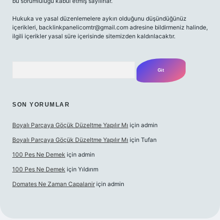
bu sorumluluğu kabul etmiş sayılırlar.
Hukuka ve yasal düzenlemelere aykırı olduğunu düşündüğünüz
içerikleri,
backlinkpanelicomtr@gmail.com
adresine bildirmeniz halinde,
ilgili içerikler yasal süre içerisinde sitemizden kaldırılacaktır.
Arama
SON YORUMLAR
Boyalı Parçaya Göçük Düzeltme Yapılır Mı
için
admin
Boyalı Parçaya Göçük Düzeltme Yapılır Mı
için
Tufan
100 Pes Ne Demek
için
admin
100 Pes Ne Demek
için
Yıldırım
Domates Ne Zaman Capalanir
için
admin