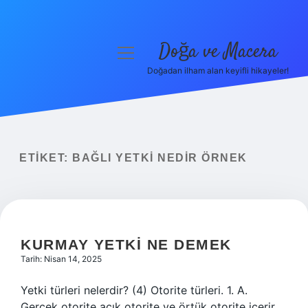
Doğa ve Macera
menüyü
aç
Doğadan ilham alan keyifli hikayeler!
Anasayfa
Gizlilik Politikası
Yasal Uyarı
ETIKET:
BAĞLI YETKI NEDIR ÖRNEK
Hakkımızda
KURMAY YETKI NE DEMEK
Tarih: Nisan 14, 2025
Yetki türleri nelerdir? (4) Otorite türleri. 1. A.
Gerçek otorite açık otorite ve örtük otorite içerir