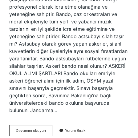
profesyonel olarak icra etme olanağına ve
yeteneğine sahiptir. Bando, caz orkestraları ve
moral ekipleriyle tüm yerli ve yabancı müzik
tarzlarını en iyi şekilde icra etme eğitimine ve
yeteneğine sahiptirler. Bando astsubayı silah taşır
mı? Astsubay olarak görev yapan askerler, silahlı
kuvvetlerin diğer üyeleriyle aynı sosyal fırsatlardan
yararlanırlar. Bando astsubayları rütbelerine uygun
silahlar taşırlar. Askerî bando nasıl olunur? ASKERİ
OKUL ALIMI ŞARTLARI Bando okulları emriyle
askeri öğrenci alımı için ilk adım, ÖSYM yazılı
sınavını başarıyla geçmektir. Sınavı başarıyla
geçtikten sonra, Savunma Bakanlığı’na bağlı
üniversitelerdeki bando okuluna başvuruda
bulunun. Jandarma…
Bando
Devamını okuyun
Yorum Bırak
Asker