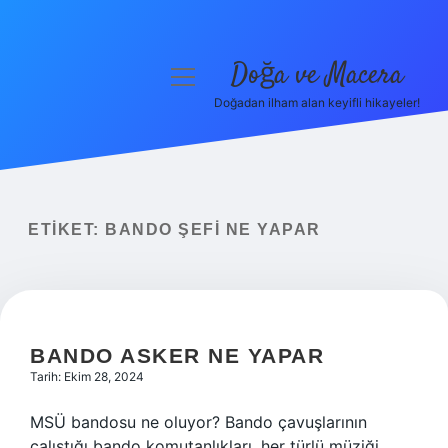
Doğa ve Macera
menüyü
aç
Doğadan ilham alan keyifli hikayeler!
Anasayfa
Gizlilik Politikası
Yasal Uyarı
ETIKET:
BANDO ŞEFI NE YAPAR
Hakkımızda
BANDO ASKER NE YAPAR
Tarih: Ekim 28, 2024
MSÜ bandosu ne oluyor? Bando çavuşlarının
çalıştığı bando komutanlıkları, her türlü müziği