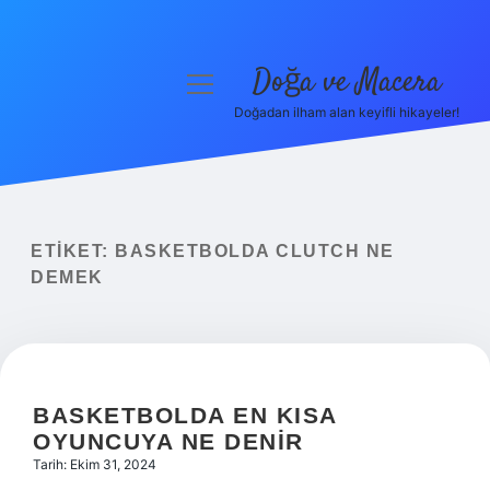
Doğa ve Macera
menüyü
aç
Doğadan ilham alan keyifli hikayeler!
Anasayfa
Gizlilik Politikası
Yasal Uyarı
ETIKET:
BASKETBOLDA CLUTCH NE
DEMEK
Hakkımızda
BASKETBOLDA EN KISA
OYUNCUYA NE DENIR
Tarih: Ekim 31, 2024