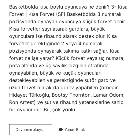
Basketbolda kısa boylu oyuncuya ne denir? 3- Kısa
Forvet | Kısa Forvet (SF) Basketbolda 3 numaralı
pozisyonda oynayan oyuncuya küçük forvet denir.
Kısa forvetler sayı atarak gardlara, büyük
oyunculara ise ribaund alarak destek olur. Kısa
forvetler gerektiğinde 2 veya 4 numaralı
pozisyonda oynayarak takıma katkı sağlar. Kısa
forvet ne işe yarar? Küçük forvet veya üç numara,
pota altında ve üç sayılık çizginin etrafında
oynayabilen, büyük ve küçük oyuncuları
destekleyebilen ve gerektiğinde şutör gard ve
uzun forvet olarak da görev yapabilen (örneğin
Hidayet Türkoğlu, Bootsy Thornton, Lamar Odom,
Ron Artest) ve şut ve ribaund yeteneklerine sahip
bir oyuncudur. Bu, çok yönlü…
Basketbolda
Devamını okuyun
Yorum Bırak
En