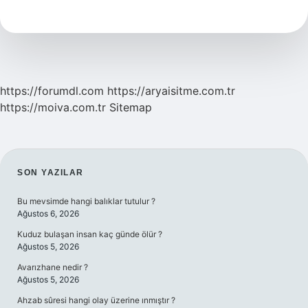
Kısa
Oyuncuya
Ne
Denir
https://forumdl.com
https://aryaisitme.com.tr
https://moiva.com.tr
Sitemap
SIDEBAR
SON YAZILAR
Bu mevsimde hangi balıklar tutulur ?
Ağustos 6, 2026
Kuduz bulaşan insan kaç günde ölür ?
Ağustos 5, 2026
Avarızhane nedir ?
Ağustos 5, 2026
Ahzab sûresi hangi olay üzerine ınmıştır ?