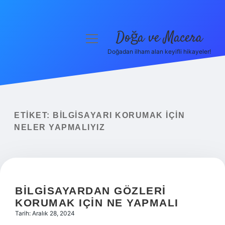
Doğa ve Macera
menüyü
aç
Doğadan ilham alan keyifli hikayeler!
Anasayfa
Gizlilik Politikası
Yasal Uyarı
ETIKET:
BILGISAYARI KORUMAK IÇIN
NELER YAPMALIYIZ
Hakkımızda
BILGISAYARDAN GÖZLERI
KORUMAK IÇIN NE YAPMALI
Tarih: Aralık 28, 2024