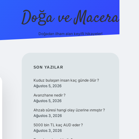
Doğa ve Macera
Doğadan ilham alan keyifli hikayeler!
ps://ilbet.online/
vdcasino yeni giriş
grandoperabet giriş
http
SIDEBAR
SON YAZILAR
Kuduz bulaşan insan kaç günde ölür ?
Ağustos 5, 2026
Avarızhane nedir ?
Ağustos 5, 2026
Ahzab sûresi hangi olay üzerine ınmıştır ?
Ağustos 3, 2026
5000 bin TL kaç AUD eder ?
Ağustos 3, 2026