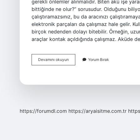
gerekli önlemler alınmalıdır. Biten akü işe yara
bittiğinde ne olur?” sorusudur. Olduğunu biliy
çalıştıramazsınız, bu da aracınızı çalıştıramay
elektronik parçaları da çalışmaz hale gelir. 
birçok nedenden dolayı bitebilir. Örneğin, uzu
araçlar kontak açıldığında çalışmaz. Aküde d
Biten
Devamını okuyun
Yorum Bırak
Akü
Tekrar
Kullanılır
Mı
https://forumdl.com
https://aryaisitme.com.tr
http