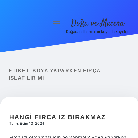
Doğa ve Macera
menüyü
aç
Doğadan ilham alan keyifli hikayeler!
Anasayfa
Gizlilik Politikası
Yasal Uyarı
ETIKET:
BOYA YAPARKEN FIRÇA
ISLATILIR MI
Hakkımızda
HANGI FIRÇA IZ BIRAKMAZ
Tarih: Ekim 13, 2024
Fırça izi olmaması için ne yapmalı? Boya yaparken