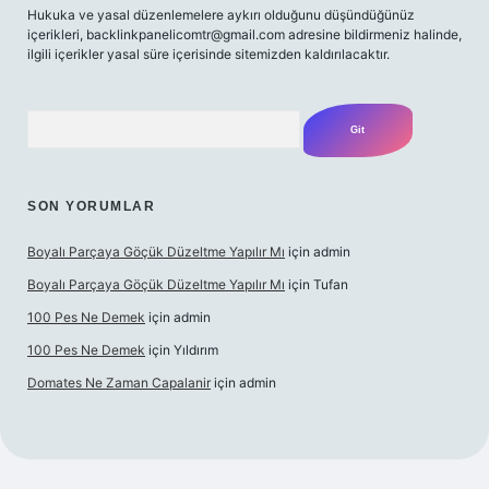
Hukuka ve yasal düzenlemelere aykırı olduğunu düşündüğünüz
içerikleri,
backlinkpanelicomtr@gmail.com
adresine bildirmeniz halinde,
ilgili içerikler yasal süre içerisinde sitemizden kaldırılacaktır.
Arama
SON YORUMLAR
Boyalı Parçaya Göçük Düzeltme Yapılır Mı
için
admin
Boyalı Parçaya Göçük Düzeltme Yapılır Mı
için
Tufan
100 Pes Ne Demek
için
admin
100 Pes Ne Demek
için
Yıldırım
Domates Ne Zaman Capalanir
için
admin