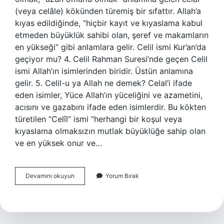
(veya celâle) kökünden türemiş bir sıfattır. Allah’a
kıyas edildiğinde, “hiçbir kayıt ve kıyaslama kabul
etmeden büyüklük sahibi olan, şeref ve makamların
en yükseği” gibi anlamlara gelir. Celil ismi Kur’an’da
geçiyor mu? 4. Celil Rahman Suresi’nde geçen Celil
ismi Allah’ın isimlerinden biridir. Üstün anlamına
gelir. 5. Celil-u ya Allah ne demek? Celal’i ifade
eden isimler, Yüce Allah’ın yüceliğini ve azametini,
acısını ve gazabını ifade eden isimlerdir. Bu kökten
türetilen “Celîl” ismi “herhangi bir koşul veya
kıyaslama olmaksızın mutlak büyüklüğe sahip olan
ve en yüksek onur ve…
Arapça
Devamını okuyun
Yorum Bırak
Celil
Ne
Demek