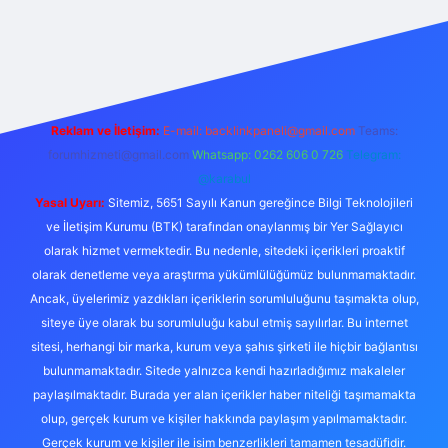
iş
grandoperabet giriş
https://www.betexper.xyz/
Reklam ve İletişim:
E-mail:
backlinkpaneli@gmail.com
Teams:
forumhizmeti@gmail.com
Whatsapp: 0262 606 0 726
Telegram:
@karabul
Yasal Uyarı:
Sitemiz, 5651 Sayılı Kanun gereğince Bilgi Teknolojileri
ve İletişim Kurumu (BTK) tarafından onaylanmış bir Yer Sağlayıcı
olarak hizmet vermektedir. Bu nedenle, sitedeki içerikleri proaktif
olarak denetleme veya araştırma yükümlülüğümüz bulunmamaktadır.
Ancak, üyelerimiz yazdıkları içeriklerin sorumluluğunu taşımakta olup,
siteye üye olarak bu sorumluluğu kabul etmiş sayılırlar. Bu internet
sitesi, herhangi bir marka, kurum veya şahıs şirketi ile hiçbir bağlantısı
bulunmamaktadır. Sitede yalnızca kendi hazırladığımız makaleler
paylaşılmaktadır. Burada yer alan içerikler haber niteliği taşımamakta
olup, gerçek kurum ve kişiler hakkında paylaşım yapılmamaktadır.
Gerçek kurum ve kişiler ile isim benzerlikleri tamamen tesadüfidir.