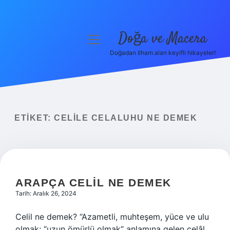
Doğa ve Macera
menüyü
aç
Doğadan ilham alan keyifli hikayeler!
Anasayfa
Gizlilik Politikası
Yasal Uyarı
ETIKET:
CELILE CELALUHU NE DEMEK
Hakkımızda
ARAPÇA CELIL NE DEMEK
Tarih: Aralık 26, 2024
Celil ne demek? “Azametli, muhteşem, yüce ve ulu
olmak; “uzun ömürlü olmak” anlamına gelen celâl