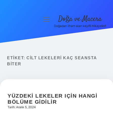
Doğa ve Macera
menüyü
aç
Doğadan ilham alan keyifli hikayeler!
Anasayfa
Gizlilik Politikası
Yasal Uyarı
ETIKET:
CILT LEKELERI KAÇ SEANSTA
BITER
Hakkımızda
YÜZDEKI LEKELER IÇIN HANGI
BÖLÜME GIDILIR
Tarih: Aralık 5, 2024