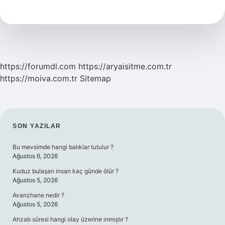
Için
Hangi
Bölüme
Gidilir
https://forumdl.com
https://aryaisitme.com.tr
https://moiva.com.tr
Sitemap
SIDEBAR
SON YAZILAR
Bu mevsimde hangi balıklar tutulur ?
Ağustos 6, 2026
Kuduz bulaşan insan kaç günde ölür ?
Ağustos 5, 2026
Avarızhane nedir ?
Ağustos 5, 2026
Ahzab sûresi hangi olay üzerine ınmıştır ?