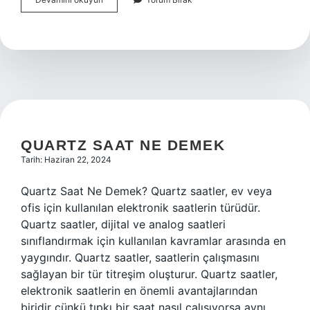
kelimeleri
nelerdir
?
QUARTZ SAAT NE DEMEK
Tarih: Haziran 22, 2024
Quartz Saat Ne Demek? Quartz saatler, ev veya
ofis için kullanılan elektronik saatlerin türüdür.
Quartz saatler, dijital ve analog saatleri
sınıflandırmak için kullanılan kavramlar arasında en
yaygındır. Quartz saatler, saatlerin çalışmasını
sağlayan bir tür titreşim oluşturur. Quartz saatler,
elektronik saatlerin en önemli avantajlarından
biridir çünkü tıpkı bir saat nasıl çalışıyorsa aynı