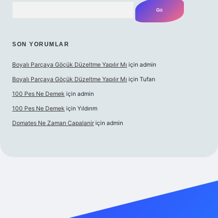
Arama
SON YORUMLAR
Boyalı Parçaya Göçük Düzeltme Yapılır Mı
için
admin
Boyalı Parçaya Göçük Düzeltme Yapılır Mı
için
Tufan
100 Pes Ne Demek
için
admin
100 Pes Ne Demek
için
Yıldırım
Domates Ne Zaman Capalanir
için
admin
iş
https://www.betexper.xyz/