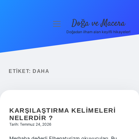
Doğa ve Macera
menüyü
aç
Doğadan ilham alan keyifli hikayeler!
Anasayfa
Gizlilik Politikası
Yasal Uyarı
ETIKET:
DAHA
Hakkımızda
KARŞILAŞTIRMA KELIMELERI
NELERDIR ?
Tarih: Temmuz 24, 2026
Merhaba değerli Elbenaturizm okuyucuları. Bu