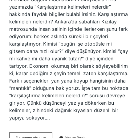
yazımızda “Karşılaştırma kelimeleri nelerdir”
hakkında faydalı bilgiler bulabilirsiniz. Karşılaştırma
kelimeleri nelerdir? Ankara’da sabahları Kızılay
metrosunda insan selinin içinde ilerlerken şunu fark
ediyorum: herkes aslında sürekli bir şeyleri
karşılaştırıyor. Kimisi “bugün işe otobüsle mi
gitsem daha hızlı olur?” diye düşünüyor, kimisi “çay
mı kahve mi daha uyanık tutar?” diye içinden
tartıyor. Ekonomi okumuş biri olarak söyleyebilirim
ki, karar dediğimiz şeyin temeli zaten karşılaştırma.
Farklı seçenekleri yan yana koyup hangisinin daha
“mantıklı” olduğuna bakıyoruz. İşte tam bu noktada
“karşılaştırma kelimeleri nelerdir?” sorusu devreye
giriyor. Çünkü düşünceyi yazıya dökerken bu
kelimeler, zihindeki dağınık kıyasları düzenli bir
yapıya sokuyor.…
Karşılaştırma
Devamını okuyun
Yorum Bırak