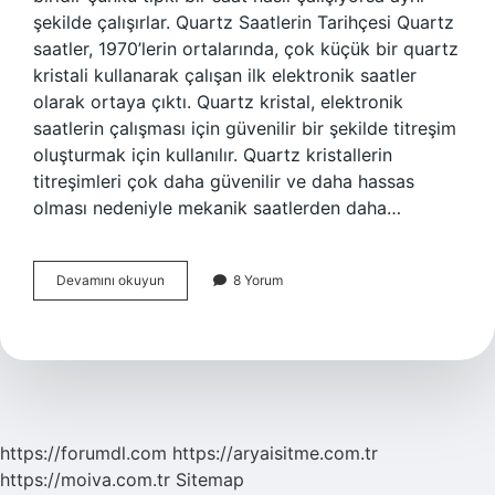
şekilde çalışırlar. Quartz Saatlerin Tarihçesi Quartz
saatler, 1970’lerin ortalarında, çok küçük bir quartz
kristali kullanarak çalışan ilk elektronik saatler
olarak ortaya çıktı. Quartz kristal, elektronik
saatlerin çalışması için güvenilir bir şekilde titreşim
oluşturmak için kullanılır. Quartz kristallerin
titreşimleri çok daha güvenilir ve daha hassas
olması nedeniyle mekanik saatlerden daha…
Quartz
Devamını okuyun
8 Yorum
saat
ne
demek
https://forumdl.com
https://aryaisitme.com.tr
https://moiva.com.tr
Sitemap