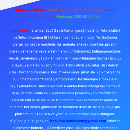
Reklam ve İletişim:
E-mail:
backlinkpaneli@gmail.com
Teams:
forumhizmeti@gmail.com
Whatsapp: 0262 606 0 726
Telegram:
@karabul
Yasal Uyarı:
Sitemiz, 5651 Sayılı Kanun gereğince Bilgi Teknolojileri
ve İletişim Kurumu (BTK) tarafından onaylanmış bir Yer Sağlayıcı
olarak hizmet vermektedir. Bu nedenle, sitedeki içerikleri proaktif
olarak denetleme veya araştırma yükümlülüğümüz bulunmamaktadır.
Ancak, üyelerimiz yazdıkları içeriklerin sorumluluğunu taşımakta olup,
siteye üye olarak bu sorumluluğu kabul etmiş sayılırlar. Bu internet
sitesi, herhangi bir marka, kurum veya şahıs şirketi ile hiçbir bağlantısı
bulunmamaktadır. Sitede yalnızca kendi hazırladığımız makaleler
paylaşılmaktadır. Burada yer alan içerikler haber niteliği taşımamakta
olup, gerçek kurum ve kişiler hakkında paylaşım yapılmamaktadır.
Gerçek kurum ve kişiler ile isim benzerlikleri tamamen tesadüfidir.
Sitemiz, kar amacı gütmeyen ve tamamen ücretsiz bir bilgi paylaşım
platformudur. Hukuka ve yasal düzenlemelere aykırı olduğunu
düşündüğünüz içerikleri,
backlinkpanelicomtr@gmail.com
adresine
bildirmeniz halinde, ilgili içerikler yasal süre içerisinde sitemizden