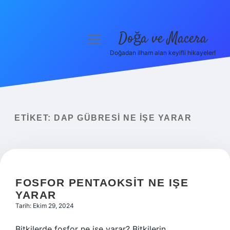
Doğa ve Macera
menüyü
aç
Doğadan ilham alan keyifli hikayeler!
Anasayfa
Gizlilik Politikası
Yasal Uyarı
ETIKET:
DAP GÜBRESI NE IŞE YARAR
Hakkımızda
FOSFOR PENTAOKSIT NE IŞE
YARAR
Tarih: Ekim 29, 2024
Bitkilerde fosfor ne işe yarar? Bitkilerin