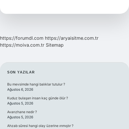
Ne
Işe
Yarar
https://forumdl.com
https://aryaisitme.com.tr
https://moiva.com.tr
Sitemap
SIDEBAR
SON YAZILAR
Bu mevsimde hangi balıklar tutulur ?
Ağustos 6, 2026
Kuduz bulaşan insan kaç günde ölür ?
Ağustos 5, 2026
Avarızhane nedir ?
Ağustos 5, 2026
Ahzab sûresi hangi olay üzerine ınmıştır ?