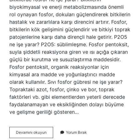
biyokimyasal ve enerji metabolizmasında önemli
rol oynayan fosfor, dokuları güçlendirerek bitkilerin
hastalık ve zararlılara karşı direncini artırır. Fosfor,
bitkilerin kök gelişimini güçlendirir ve bitkiyi toprak
patojenlerine karşı daha dirençli hale getirir. P2O5
ne işe yarar? P2O5: süblimleşme. Fosfor pentoksit,
suyla şiddetli reaksiyona giren ve ısı açığa çıkaran
güçlü bir kurutma ve susuzlaştırma maddesidir.
Fosfor pentoksit, organik reaksiyonlar için
kimyasal ara madde ve yoğunlaştırıcı madde
olarak kullanılır. Sıvı fosfor gübresi ne işe yarar?
Topraktaki azot, fosfor, çinko ve bor, toprak
faktörleri vb. gibi elementlerden yeterli derecede
faydalanamayan ve eksikliğinden dolayı büyüme
ve gelişme geriliği gösteren…
Fosfor
Devamını okuyun
Yorum Bırak
Pentaoksit