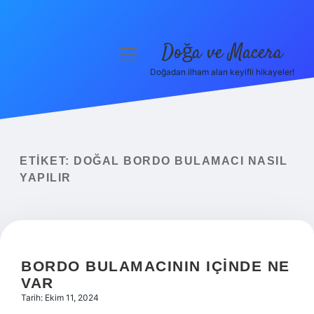
Doğa ve Macera
menüyü
aç
Doğadan ilham alan keyifli hikayeler!
Anasayfa
Gizlilik Politikası
Yasal Uyarı
ETIKET:
DOĞAL BORDO BULAMACI NASIL
YAPILIR
Hakkımızda
BORDO BULAMACININ IÇINDE NE
VAR
Tarih: Ekim 11, 2024