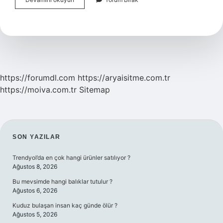
Bulamacının
Içinde
Ne
Var
https://forumdl.com
https://aryaisitme.com.tr
https://moiva.com.tr
Sitemap
SIDEBAR
SON YAZILAR
Trendyol’da en çok hangi ürünler satılıyor ?
Ağustos 8, 2026
Bu mevsimde hangi balıklar tutulur ?
Ağustos 6, 2026
Kuduz bulaşan insan kaç günde ölür ?
Ağustos 5, 2026