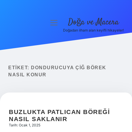
Doğa ve Macera
menüyü
aç
Doğadan ilham alan keyifli hikayeler!
Anasayfa
Gizlilik Politikası
Yasal Uyarı
ETIKET:
DONDURUCUYA ÇIĞ BÖREK
NASIL KONUR
Hakkımızda
BUZLUKTA PATLICAN BÖREĞI
NASIL SAKLANIR
Tarih: Ocak 1, 2025