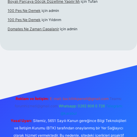
Boyalı Parçaya Göçük Düzeltme Yapılır Mı
için
Tufan
100 Pes Ne Demek
için
admin
100 Pes Ne Demek
için
Yıldırım
Domates Ne Zaman Capalanir
için
admin
ş
grandoperabet giriş
https://www.betexper.xyz/
Reklam ve İletişim:
E-mail:
backlinkpaneli@gmail.com
Teams:
forumhizmeti@gmail.com
Whatsapp: 0262 606 0 726
Telegram:
@karabul
Yasal Uyarı:
Sitemiz, 5651 Sayılı Kanun gereğince Bilgi Teknolojileri
ve İletişim Kurumu (BTK) tarafından onaylanmış bir Yer Sağlayıcı
olarak hizmet vermektedir. Bu nedenle, sitedeki içerikleri proaktif