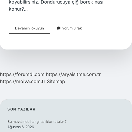
koyabilirsiniz. Dondurucuya çiğ börek nasıl
konur?…
Buzlukta
Devamını okuyun
Yorum Bırak
Patlıcan
Böreği
Nasıl
Saklanır
https://forumdl.com
https://aryaisitme.com.tr
https://moiva.com.tr
Sitemap
SIDEBAR
SON YAZILAR
Bu mevsimde hangi balıklar tutulur ?
Ağustos 6, 2026