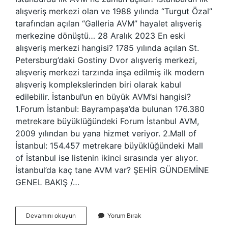
alışveriş merkezi olan ve 1988 yılında “Turgut Özal”
tarafından açılan “Galleria AVM” hayalet alışveriş
merkezine dönüştü… 28 Aralık 2023 En eski
alışveriş merkezi hangisi? 1785 yılında açılan St.
Petersburg’daki Gostiny Dvor alışveriş merkezi,
alışveriş merkezi tarzında inşa edilmiş ilk modern
alışveriş komplekslerinden biri olarak kabul
edilebilir. İstanbul’un en büyük AVM’si hangisi?
1.Forum İstanbul: Bayrampaşa’da bulunan 176.380
metrekare büyüklüğündeki Forum İstanbul AVM,
2009 yılından bu yana hizmet veriyor. 2.Mall of
İstanbul: 154.457 metrekare büyüklüğündeki Mall
of İstanbul ise listenin ikinci sırasında yer alıyor.
İstanbul’da kaç tane AVM var? ŞEHİR GÜNDEMİNE
GENEL BAKIŞ /…
İStanbulda
Devamını okuyun
Yorum Bırak
Ilk