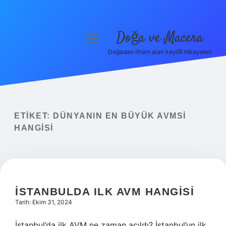
Doğa ve Macera
menüyü
aç
Doğadan ilham alan keyifli hikayeler!
Anasayfa
Gizlilik Politikası
Yasal Uyarı
ETIKET:
DÜNYANIN EN BÜYÜK AVMSI
HANGISI
Hakkımızda
İSTANBULDA ILK AVM HANGISI
Tarih: Ekim 31, 2024
İstanbul’da ilk AVM ne zaman açıldı? İstanbul’un ilk