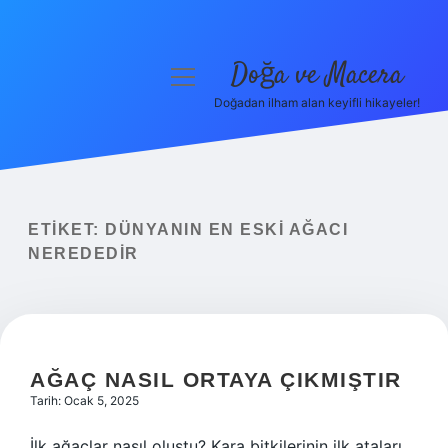
Doğa ve Macera
menüyü
aç
Doğadan ilham alan keyifli hikayeler!
Anasayfa
Gizlilik Politikası
Yasal Uyarı
ETIKET:
DÜNYANIN EN ESKI AĞACI
NEREDEDIR
Hakkımızda
AĞAÇ NASIL ORTAYA ÇIKMIŞTIR
Tarih: Ocak 5, 2025
İlk ağaçlar nasıl oluştu? Kara bitkilerinin ilk ataları