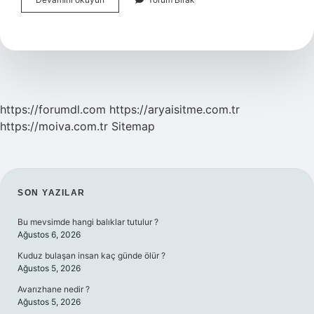
Mi
Daha
Büyük
Ekoton
Mu
https://forumdl.com
https://aryaisitme.com.tr
https://moiva.com.tr
Sitemap
SIDEBAR
SON YAZILAR
Bu mevsimde hangi balıklar tutulur ?
Ağustos 6, 2026
Kuduz bulaşan insan kaç günde ölür ?
Ağustos 5, 2026
Avarızhane nedir ?
Ağustos 5, 2026