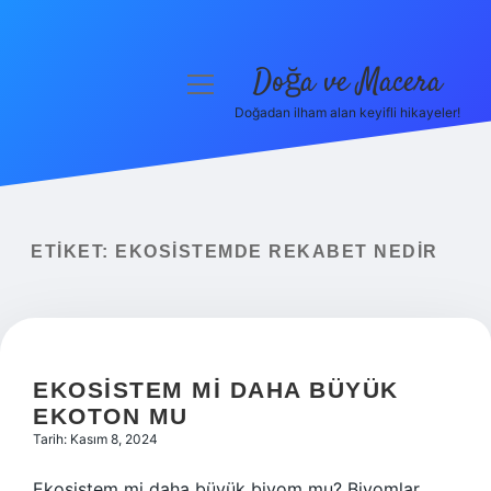
Doğa ve Macera
menüyü
aç
Doğadan ilham alan keyifli hikayeler!
Anasayfa
Gizlilik Politikası
Yasal Uyarı
ETIKET:
EKOSISTEMDE REKABET NEDIR
Hakkımızda
EKOSISTEM MI DAHA BÜYÜK
EKOTON MU
Tarih: Kasım 8, 2024
Ekosistem mi daha büyük biyom mu? Biyomlar