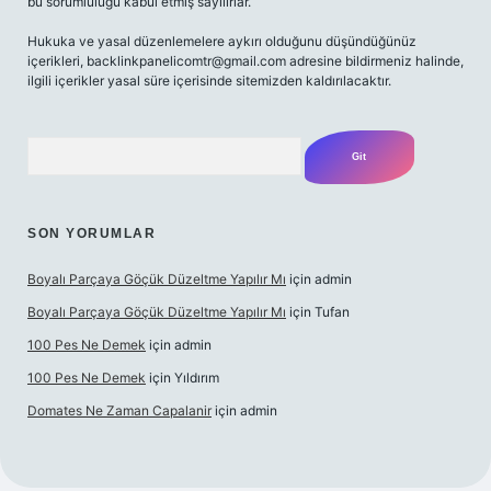
bu sorumluluğu kabul etmiş sayılırlar.
Hukuka ve yasal düzenlemelere aykırı olduğunu düşündüğünüz
içerikleri,
backlinkpanelicomtr@gmail.com
adresine bildirmeniz halinde,
ilgili içerikler yasal süre içerisinde sitemizden kaldırılacaktır.
Arama
SON YORUMLAR
Boyalı Parçaya Göçük Düzeltme Yapılır Mı
için
admin
Boyalı Parçaya Göçük Düzeltme Yapılır Mı
için
Tufan
100 Pes Ne Demek
için
admin
100 Pes Ne Demek
için
Yıldırım
Domates Ne Zaman Capalanir
için
admin