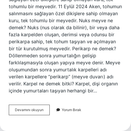
tohumlu bir meyvedir. 11 Eylül 2024 Aken, tohumun
salınmasını sağlayan özel dikişlere sahip olmayan
kuru, tek tohumlu bir meyvedir. Nuks meyve ne
demek? Nuks (nus olarak da bilinir), bir veya daha
fazla karpelden oluşan, derimsi veya odunsu bir
perikarpa sahip, tek tohum taşıyan ve açılmayan
bir tür kurutulmuş meyvedir. Perikarp ne demek?
Döllenmeden sonra yumurtalığın gelişip
farklılaşmasıyla oluşan yapıya meyve denir. Meyve
oluşumundan sonra yumurtalık karpelleri adı
verilen karpellere “perikarp” (meyve duvarı) adı
verilir. Karpel ne demek bitki? Karpel, dişi organın
içinde yumurtaları taşıyan herhangi bir…
Şizokarp
Devamını okuyun
Yorum Bırak
Ne
Demek