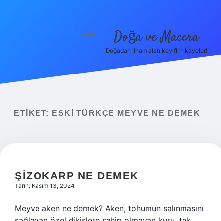
Doğa ve Macera
menüyü
aç
Doğadan ilham alan keyifli hikayeler!
Anasayfa
Gizlilik Politikası
Yasal Uyarı
ETIKET:
ESKI TÜRKÇE MEYVE NE DEMEK
Hakkımızda
ŞIZOKARP NE DEMEK
Tarih: Kasım 13, 2024
Meyve aken ne demek? Aken, tohumun salınmasını
sağlayan özel dikişlere sahip olmayan kuru, tek