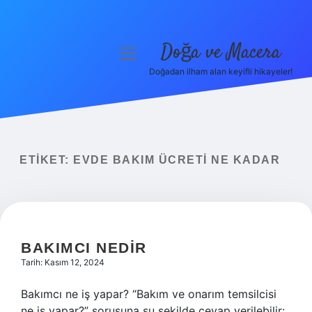
Doğa ve Macera
menüyü
aç
Doğadan ilham alan keyifli hikayeler!
Anasayfa
Gizlilik Politikası
Yasal Uyarı
ETIKET:
EVDE BAKIM ÜCRETI NE KADAR
Hakkımızda
BAKIMCI NEDIR
Tarih: Kasım 12, 2024
Bakımcı ne iş yapar? “Bakım ve onarım temsilcisi
ne iş yapar?” sorusuna şu şekilde cevap verilebilir: