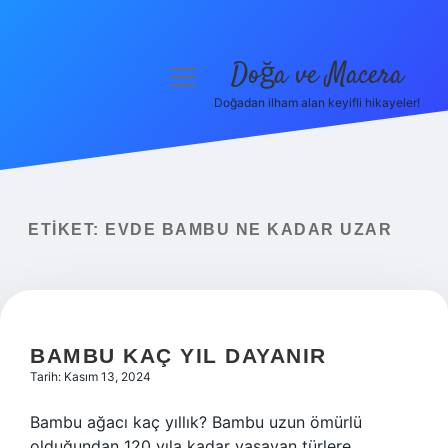
Doğa ve Macera
menüyü
aç
Doğadan ilham alan keyifli hikayeler!
Anasayfa
Gizlilik Politikası
Yasal Uyarı
ETIKET:
EVDE BAMBU NE KADAR UZAR
Hakkımızda
BAMBU KAÇ YIL DAYANIR
Tarih: Kasım 13, 2024
Bambu ağacı kaç yıllık? Bambu uzun ömürlü
olduğundan 120 yıla kadar yaşayan türlere