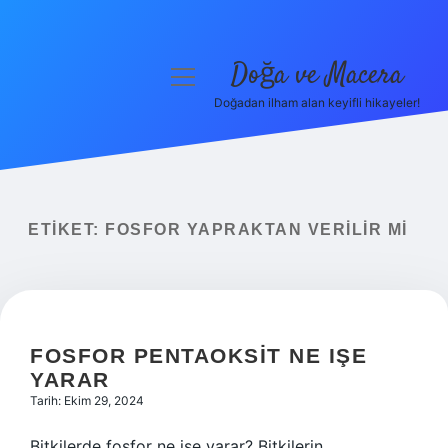
Doğa ve Macera
menüyü
aç
Doğadan ilham alan keyifli hikayeler!
Anasayfa
Gizlilik Politikası
Yasal Uyarı
ETIKET:
FOSFOR YAPRAKTAN VERILIR MI
Hakkımızda
FOSFOR PENTAOKSIT NE IŞE
YARAR
Tarih: Ekim 29, 2024
Bitkilerde fosfor ne işe yarar? Bitkilerin