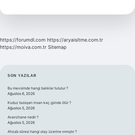
Ne
Işe
Yarar
https://forumdl.com
https://aryaisitme.com.tr
https://moiva.com.tr
Sitemap
SIDEBAR
SON YAZILAR
Bu mevsimde hangi balıklar tutulur ?
Ağustos 6, 2026
Kuduz bulaşan insan kaç günde ölür ?
Ağustos 5, 2026
Avarızhane nedir ?
Ağustos 5, 2026
Ahzab sûresi hangi olay üzerine ınmıştır ?