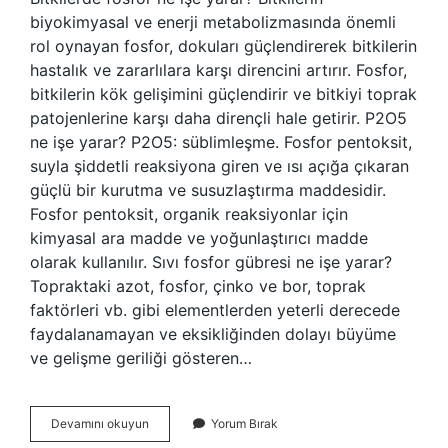
biyokimyasal ve enerji metabolizmasında önemli
rol oynayan fosfor, dokuları güçlendirerek bitkilerin
hastalık ve zararlılara karşı direncini artırır. Fosfor,
bitkilerin kök gelişimini güçlendirir ve bitkiyi toprak
patojenlerine karşı daha dirençli hale getirir. P2O5
ne işe yarar? P2O5: süblimleşme. Fosfor pentoksit,
suyla şiddetli reaksiyona giren ve ısı açığa çıkaran
güçlü bir kurutma ve susuzlaştırma maddesidir.
Fosfor pentoksit, organik reaksiyonlar için
kimyasal ara madde ve yoğunlaştırıcı madde
olarak kullanılır. Sıvı fosfor gübresi ne işe yarar?
Topraktaki azot, fosfor, çinko ve bor, toprak
faktörleri vb. gibi elementlerden yeterli derecede
faydalanamayan ve eksikliğinden dolayı büyüme
ve gelişme geriliği gösteren…
Fosfor
Devamını okuyun
Yorum Bırak
Pentaoksit