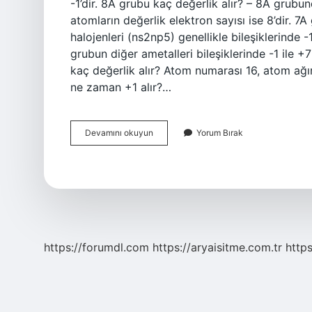
-1’dir. 8A grubu kaç değerlik alır? – 8A grubu
atomların değerlik elektron sayısı ise 8’dir.
halojenleri (ns2np5) genellikle bileşiklerinde
grubun diğer ametalleri bileşiklerinde -1 ile
kaç değerlik alır? Atom numarası 16, atom ağırl
ne zaman +1 alır?…
7A
Devamını okuyun
Yorum Bırak
Grubu
Hangi
Degerlikleri
Alir
https://forumdl.com
https://aryaisitme.com.tr
http