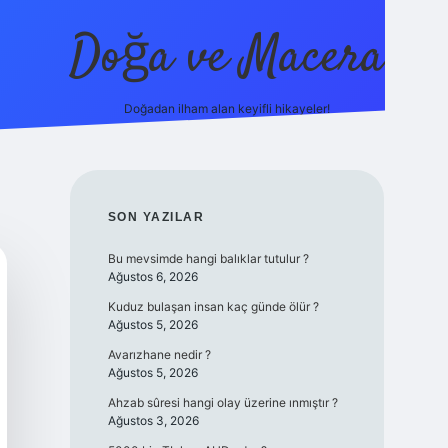
Doğa ve Macera
Doğadan ilham alan keyifli hikayeler!
://ilbet.online/
vdcasino yeni giriş
grandoperabet giriş
https:
SIDEBAR
SON YAZILAR
Bu mevsimde hangi balıklar tutulur ?
Ağustos 6, 2026
Kuduz bulaşan insan kaç günde ölür ?
Ağustos 5, 2026
Avarızhane nedir ?
Ağustos 5, 2026
Ahzab sûresi hangi olay üzerine ınmıştır ?
Ağustos 3, 2026