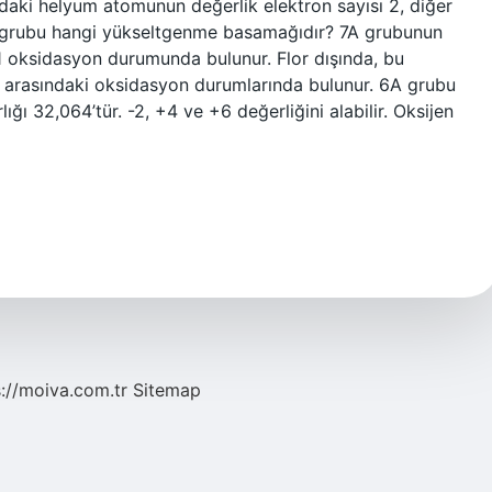
ndaki helyum atomunun değerlik elektron sayısı 2, diğer
 7A grubu hangi yükseltgenme basamağıdır? 7A grubunun
 -1 oksidasyon durumunda bulunur. Flor dışında, bu
 +7 arasındaki oksidasyon durumlarında bulunur. 6A grubu
ığı 32,064’tür. -2, +4 ve +6 değerliğini alabilir. Oksijen
s://moiva.com.tr
Sitemap