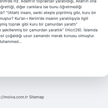
Kerim’de Hz. Adem’in topraktan yaratıldığı, Allah’ın ona
ğrettiği, diğer canlılara ise bunu öğretmediği
ı? “(Allah) insanı, sanki ateşte pişirilmiş gibi, kuru bir
muştur? Kur’an-ı Kerim’de insanın yaratılışıyla ilgili
işmiş toprak gibi kuru bir çamurdan yarattı”
 şekillenmiş bir çamurdan yarattık” (Hicr/26). İslamda
 nasıl çoğaldığı uzun zamandır merak konusu olmuştur.
z. Muhammed…
s://moiva.com.tr
Sitemap