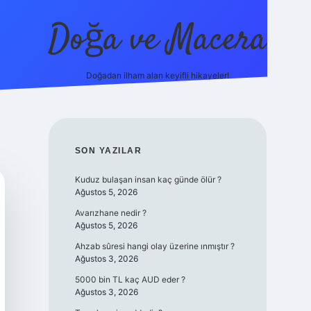
Doğa ve Macera
Doğadan ilham alan keyifli hikayeler!
s://ilbet.online/
vdcasino yeni giriş
grandoperabet giriş
https
SIDEBAR
SON YAZILAR
Kuduz bulaşan insan kaç günde ölür ?
Ağustos 5, 2026
Avarızhane nedir ?
Ağustos 5, 2026
Ahzab sûresi hangi olay üzerine ınmıştır ?
Ağustos 3, 2026
5000 bin TL kaç AUD eder ?
Ağustos 3, 2026