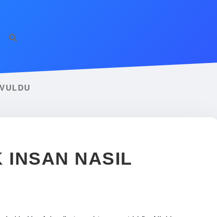
http
OVULDU
 INSAN NASIL