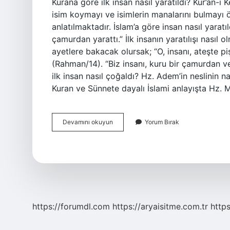
Kurana göre ilk insan nasıl yaratıldı? Kur’an-ı 
isim koymayı ve isimlerin manalarını bulmayı ö
anlatılmaktadır. İslam’a göre insan nasıl yaratıld
çamurdan yarattı.” İlk insanın yaratılışı nasıl ol
ayetlere bakacak olursak; “O, insanı, ateşte p
(Rahman/14). “Biz insanı, kuru bir çamurdan ve
ilk insan nasıl çoğaldı? Hz. Adem’in neslinin
Kuran ve Sünnete dayalı İslami anlayışta H
Islama
Devamını okuyun
Yorum Bırak
Göre
Ilk
Insan
Nasıl
Yaratıldı
https://forumdl.com
https://aryaisitme.com.tr
http