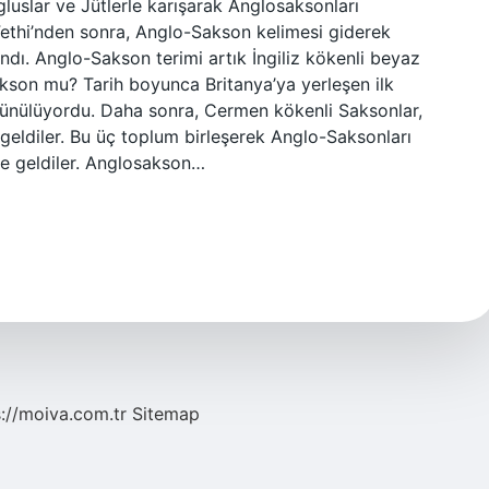
ngluslar ve Jütlerle karışarak Anglosaksonları
ethi’nden sonra, Anglo-Sakson kelimesi giderek
andı. Anglo-Sakson terimi artık İngiliz kökenli beyaz
 Sakson mu? Tarih boyunca Britanya’ya yerleşen ilk
düşünülüyordu. Daha sonra, Cermen kökenli Saksonlar,
eldiler. Bu üç toplum birleşerek Anglo-Saksonları
ne geldiler. Anglosakson…
s://moiva.com.tr
Sitemap