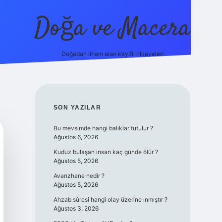
Doğa ve Macera
Doğadan ilham alan keyifli hikayeler!
s://ilbet.online/
vdcasino yeni giriş
grandoperabet giriş
https
SIDEBAR
SON YAZILAR
Bu mevsimde hangi balıklar tutulur ?
Ağustos 6, 2026
Kuduz bulaşan insan kaç günde ölür ?
Ağustos 5, 2026
Avarızhane nedir ?
Ağustos 5, 2026
Ahzab sûresi hangi olay üzerine ınmıştır ?
Ağustos 3, 2026