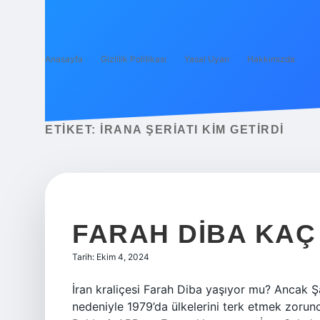
Anasayfa
Gizlilik Politikası
Yasal Uyarı
Hakkımızda
ETIKET:
İRANA ŞERIATI KIM GETIRDI
FARAH DIBA KAÇ
Tarih: Ekim 4, 2024
İran kraliçesi Farah Diba yaşıyor mu? Ancak Şah
nedeniyle 1979’da ülkelerini terk etmek zorund