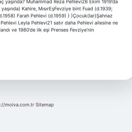
ı kaç yaşında? Muhammad Reza Pehlevi26 Ekim 1919’da
aşında) Kahire, MısırEşFevziye bint Fuad (d.1939;
 d.1958) Farah Pehlevi (d.1959) ) )Çocuk(lar)Şahnaz
 Pehlevi Leyla Pehlevi21 satır daha Pehlevi ailesine ne
ndı ve 1980’de ilk eşi Prenses Fevziye’nin
s://moiva.com.tr
Sitemap