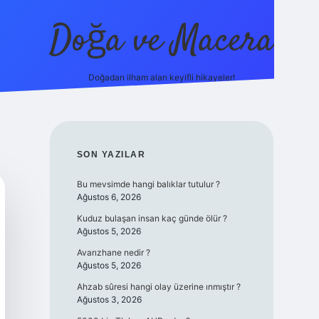
Doğa ve Macera
Doğadan ilham alan keyifli hikayeler!
s://ilbet.online/
vdcasino yeni giriş
grandoperabet giriş
https
SIDEBAR
SON YAZILAR
Bu mevsimde hangi balıklar tutulur ?
Ağustos 6, 2026
Kuduz bulaşan insan kaç günde ölür ?
Ağustos 5, 2026
Avarızhane nedir ?
Ağustos 5, 2026
Ahzab sûresi hangi olay üzerine ınmıştır ?
Ağustos 3, 2026