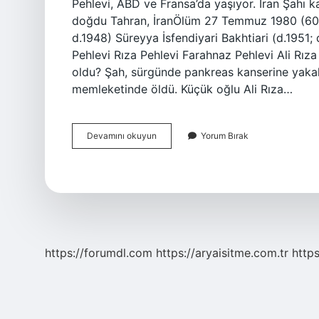
Pehlevi, ABD ve Fransa’da yaşıyor. İran Şah
doğdu Tahran, İranÖlüm 27 Temmuz 1980 (60 y
d.1948) Süreyya İsfendiyari Bakhtiari (d.1951;
Pehlevi Rıza Pehlevi Farahnaz Pehlevi Ali Rıza
oldu? Şah, sürgünde pankreas kanserine yakala
memleketinde öldü. Küçük oğlu Ali Rıza…
Farah
Devamını okuyun
Yorum Bırak
Diba
Kaç
Yaşında
Evlendi
https://forumdl.com
https://aryaisitme.com.tr
http