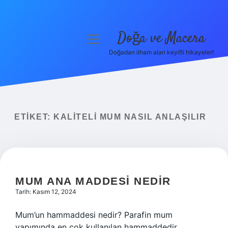
Doğa ve Macera
menüyü
aç
Doğadan ilham alan keyifli hikayeler!
Anasayfa
Gizlilik Politikası
Yasal Uyarı
ETIKET:
KALITELI MUM NASIL ANLAŞILIR
Hakkımızda
MUM ANA MADDESI NEDIR
Tarih: Kasım 12, 2024
Mum’un hammaddesi nedir? Parafin mum
yapımında en çok kullanılan hammaddedir.