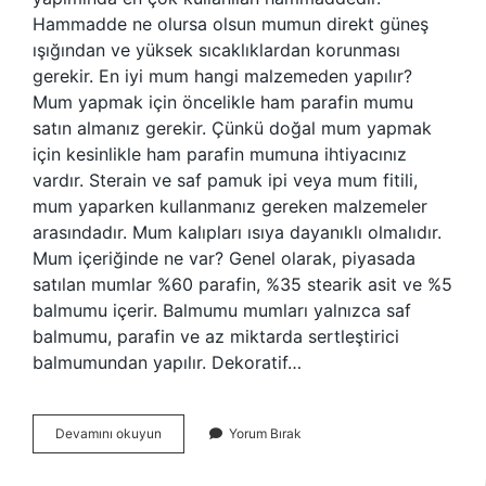
Hammadde ne olursa olsun mumun direkt güneş
ışığından ve yüksek sıcaklıklardan korunması
gerekir. En iyi mum hangi malzemeden yapılır?
Mum yapmak için öncelikle ham parafin mumu
satın almanız gerekir. Çünkü doğal mum yapmak
için kesinlikle ham parafin mumuna ihtiyacınız
vardır. Sterain ve saf pamuk ipi veya mum fitili,
mum yaparken kullanmanız gereken malzemeler
arasındadır. Mum kalıpları ısıya dayanıklı olmalıdır.
Mum içeriğinde ne var? Genel olarak, piyasada
satılan mumlar %60 parafin, %35 stearik asit ve %5
balmumu içerir. Balmumu mumları yalnızca saf
balmumu, parafin ve az miktarda sertleştirici
balmumundan yapılır. Dekoratif…
Mum
Devamını okuyun
Yorum Bırak
Ana
Maddesi