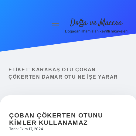
Doğa ve Macera
menüyü
aç
Doğadan ilham alan keyifli hikayeler!
Anasayfa
Gizlilik Politikası
Yasal Uyarı
ETIKET:
KARABAŞ OTU ÇOBAN
ÇÖKERTEN DAMAR OTU NE IŞE YARAR
Hakkımızda
ÇOBAN ÇÖKERTEN OTUNU
KIMLER KULLANAMAZ
Tarih: Ekim 17, 2024