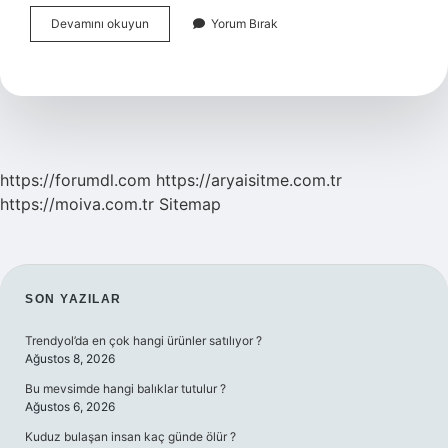
Çoban
Devamını okuyun
Yorum Bırak
Çökerten
Otunu
Kimler
Kullanamaz
https://forumdl.com
https://aryaisitme.com.tr
https://moiva.com.tr
Sitemap
SIDEBAR
SON YAZILAR
Trendyol’da en çok hangi ürünler satılıyor ?
Ağustos 8, 2026
Bu mevsimde hangi balıklar tutulur ?
Ağustos 6, 2026
Kuduz bulaşan insan kaç günde ölür ?