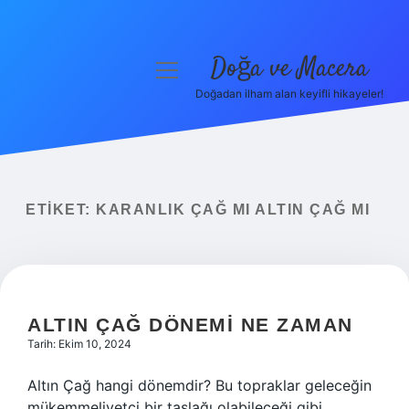
Doğa ve Macera
menüyü
aç
Doğadan ilham alan keyifli hikayeler!
Anasayfa
Gizlilik Politikası
Yasal Uyarı
ETIKET:
KARANLIK ÇAĞ MI ALTIN ÇAĞ MI
Hakkımızda
ALTIN ÇAĞ DÖNEMI NE ZAMAN
Tarih: Ekim 10, 2024
Altın Çağ hangi dönemdir? Bu topraklar geleceğin
mükemmeliyetçi bir taslağı olabileceği gibi,