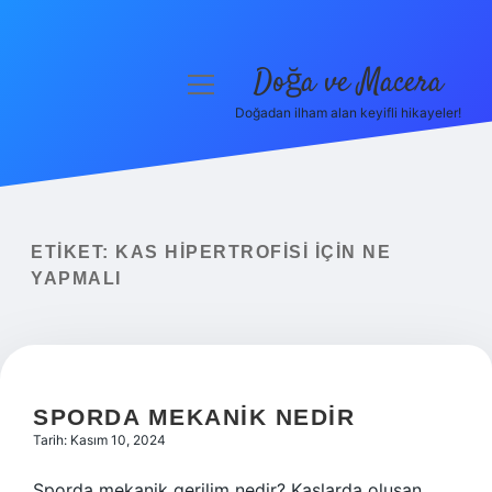
Doğa ve Macera
menüyü
aç
Doğadan ilham alan keyifli hikayeler!
Anasayfa
Gizlilik Politikası
Yasal Uyarı
ETIKET:
KAS HIPERTROFISI IÇIN NE
YAPMALI
Hakkımızda
SPORDA MEKANIK NEDIR
Tarih: Kasım 10, 2024
Sporda mekanik gerilim nedir? Kaslarda oluşan