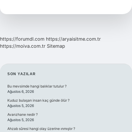
Kızartması
Nasıl
Yapılır
https://forumdl.com
https://aryaisitme.com.tr
https://moiva.com.tr
Sitemap
SIDEBAR
SON YAZILAR
Bu mevsimde hangi balıklar tutulur ?
Ağustos 6, 2026
Kuduz bulaşan insan kaç günde ölür ?
Ağustos 5, 2026
Avarızhane nedir ?
Ağustos 5, 2026
Ahzab sûresi hangi olay üzerine ınmıştır ?