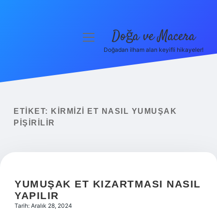
Doğa ve Macera
menüyü
aç
Doğadan ilham alan keyifli hikayeler!
Anasayfa
Gizlilik Politikası
Yasal Uyarı
ETIKET:
KIRMIZI ET NASIL YUMUŞAK
PIŞIRILIR
Hakkımızda
YUMUŞAK ET KIZARTMASI NASIL
YAPILIR
Tarih: Aralık 28, 2024