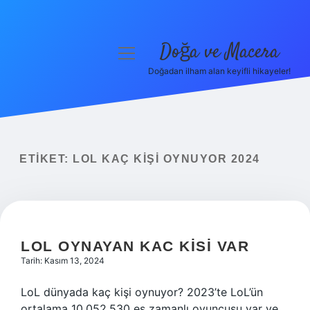
Doğa ve Macera
menüyü
aç
Doğadan ilham alan keyifli hikayeler!
Anasayfa
Gizlilik Politikası
Yasal Uyarı
ETIKET:
LOL KAÇ KIŞI OYNUYOR 2024
Hakkımızda
LOL OYNAYAN KAC KISI VAR
Tarih: Kasım 13, 2024
LoL dünyada kaç kişi oynuyor? 2023’te LoL’ün
ortalama 10.052.530 eş zamanlı oyuncusu var ve