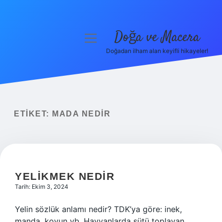
Doğa ve Macera
menüyü
aç
Doğadan ilham alan keyifli hikayeler!
Anasayfa
Gizlilik Politikası
Yasal Uyarı
ETIKET:
MADA NEDIR
Hakkımızda
YELIKMEK NEDIR
Tarih: Ekim 3, 2024
Yelin sözlük anlamı nedir? TDK’ya göre: inek,
manda, koyun vb. Hayvanlarda sütü toplayan