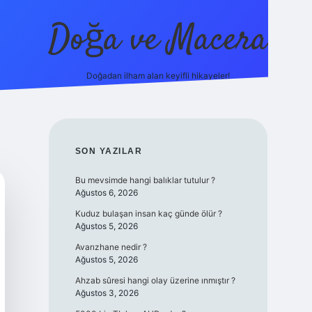
Doğa ve Macera
Doğadan ilham alan keyifli hikayeler!
ps://ilbet.online/
vdcasino yeni giriş
grandoperabet giriş
http
SIDEBAR
SON YAZILAR
Bu mevsimde hangi balıklar tutulur ?
Ağustos 6, 2026
Kuduz bulaşan insan kaç günde ölür ?
Ağustos 5, 2026
Avarızhane nedir ?
Ağustos 5, 2026
Ahzab sûresi hangi olay üzerine ınmıştır ?
Ağustos 3, 2026