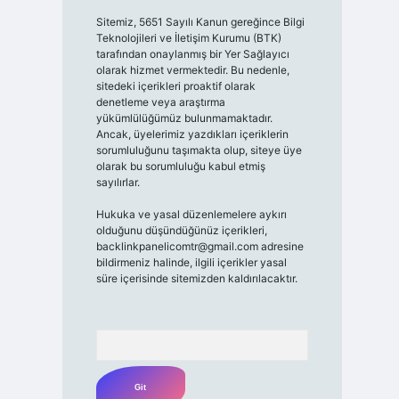
Sitemiz, 5651 Sayılı Kanun gereğince Bilgi
Teknolojileri ve İletişim Kurumu (BTK)
tarafından onaylanmış bir Yer Sağlayıcı
olarak hizmet vermektedir. Bu nedenle,
sitedeki içerikleri proaktif olarak
denetleme veya araştırma
yükümlülüğümüz bulunmamaktadır.
Ancak, üyelerimiz yazdıkları içeriklerin
sorumluluğunu taşımakta olup, siteye üye
olarak bu sorumluluğu kabul etmiş
sayılırlar.
Hukuka ve yasal düzenlemelere aykırı
olduğunu düşündüğünüz içerikleri,
backlinkpanelicomtr@gmail.com
adresine
bildirmeniz halinde, ilgili içerikler yasal
süre içerisinde sitemizden kaldırılacaktır.
Arama