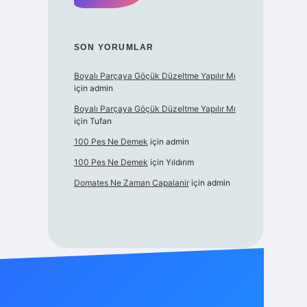
SON YORUMLAR
Boyalı Parçaya Göçük Düzeltme Yapılır Mı
için
admin
Boyalı Parçaya Göçük Düzeltme Yapılır Mı
için
Tufan
100 Pes Ne Demek
için
admin
100 Pes Ne Demek
için
Yıldırım
Domates Ne Zaman Capalanir
için
admin