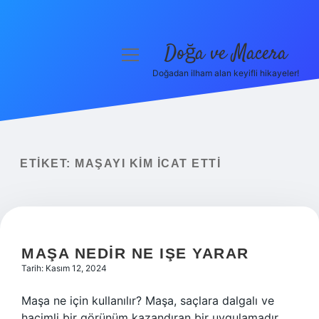
Doğa ve Macera
menüyü
aç
Doğadan ilham alan keyifli hikayeler!
Anasayfa
Gizlilik Politikası
Yasal Uyarı
ETIKET:
MAŞAYI KIM ICAT ETTI
Hakkımızda
MAŞA NEDIR NE IŞE YARAR
Tarih: Kasım 12, 2024
Maşa ne için kullanılır? Maşa, saçlara dalgalı ve
hacimli bir görünüm kazandıran bir uygulamadır.