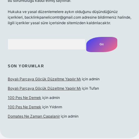
bu sorumluluğu kabul etmiş sayılırlar.
Hukuka ve yasal düzenlemelere aykırı olduğunu düşündüğünüz
içerikleri,
backlinkpanelicomtr@gmail.com
adresine bildirmeniz halinde,
ilgili içerikler yasal süre içerisinde sitemizden kaldırılacaktır.
Arama
SON YORUMLAR
Boyalı Parçaya Göçük Düzeltme Yapılır Mı
için
admin
Boyalı Parçaya Göçük Düzeltme Yapılır Mı
için
Tufan
100 Pes Ne Demek
için
admin
100 Pes Ne Demek
için
Yıldırım
Domates Ne Zaman Capalanir
için
admin