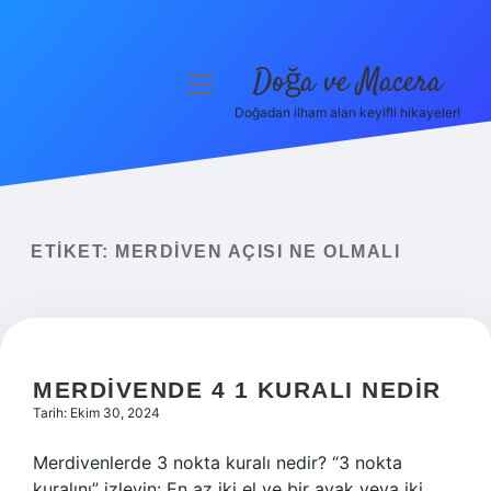
Doğa ve Macera
menüyü
aç
Doğadan ilham alan keyifli hikayeler!
Anasayfa
Gizlilik Politikası
Yasal Uyarı
ETIKET:
MERDIVEN AÇISI NE OLMALI
Hakkımızda
MERDIVENDE 4 1 KURALI NEDIR
Tarih: Ekim 30, 2024
Merdivenlerde 3 nokta kuralı nedir? “3 nokta
kuralını” izleyin: En az iki el ve bir ayak veya iki