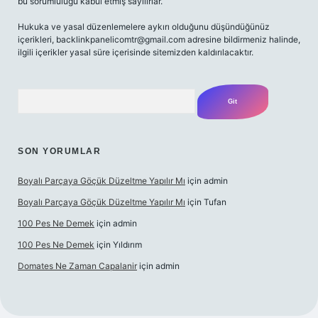
bu sorumluluğu kabul etmiş sayılırlar.
Hukuka ve yasal düzenlemelere aykırı olduğunu düşündüğünüz
içerikleri,
backlinkpanelicomtr@gmail.com
adresine bildirmeniz halinde,
ilgili içerikler yasal süre içerisinde sitemizden kaldırılacaktır.
Arama
SON YORUMLAR
Boyalı Parçaya Göçük Düzeltme Yapılır Mı
için
admin
Boyalı Parçaya Göçük Düzeltme Yapılır Mı
için
Tufan
100 Pes Ne Demek
için
admin
100 Pes Ne Demek
için
Yıldırım
Domates Ne Zaman Capalanir
için
admin