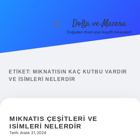
Doğa ve Macera
menüyü
aç
Doğadan ilham alan keyifli hikayeler!
Anasayfa
Gizlilik Politikası
Yasal Uyarı
ETIKET:
MIKNATISIN KAÇ KUTBU VARDIR
VE ISIMLERI NELERDIR
Hakkımızda
MIKNATIS ÇEŞITLERI VE
ISIMLERI NELERDIR
Tarih: Aralık 31, 2024