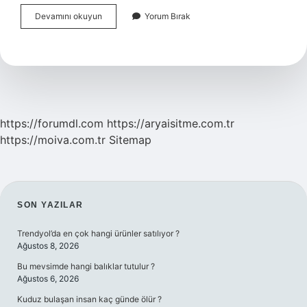
Mıknatıs
Devamını okuyun
Yorum Bırak
Çeşitleri
Ve
Isimleri
Nelerdir
https://forumdl.com
https://aryaisitme.com.tr
https://moiva.com.tr
Sitemap
SIDEBAR
SON YAZILAR
Trendyol’da en çok hangi ürünler satılıyor ?
Ağustos 8, 2026
Bu mevsimde hangi balıklar tutulur ?
Ağustos 6, 2026
Kuduz bulaşan insan kaç günde ölür ?