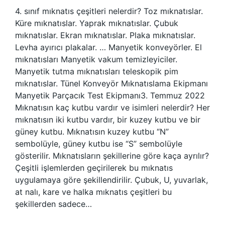
4. sınıf mıknatıs çeşitleri nelerdir? Toz mıknatıslar.
Küre mıknatıslar. Yaprak mıknatıslar. Çubuk
mıknatıslar. Ekran mıknatıslar. Plaka mıknatıslar.
Levha ayırıcı plakalar. … Manyetik konveyörler. El
mıknatısları Manyetik vakum temizleyiciler.
Manyetik tutma mıknatısları teleskopik pim
mıknatıslar. Tünel Konveyör Mıknatıslama Ekipmanı
Manyetik Parçacık Test Ekipmanı3. Temmuz 2022
Mıknatısın kaç kutbu vardır ve isimleri nelerdir? Her
mıknatısın iki kutbu vardır, bir kuzey kutbu ve bir
güney kutbu. Mıknatısın kuzey kutbu “N”
sembolüyle, güney kutbu ise “S” sembolüyle
gösterilir. Mıknatısların şekillerine göre kaça ayrılır?
Çeşitli işlemlerden geçirilerek bu mıknatıs
uygulamaya göre şekillendirilir. Çubuk, U, yuvarlak,
at nalı, kare ve halka mıknatıs çeşitleri bu
şekillerden sadece…