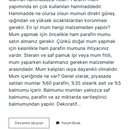
yapımında en çok kullanılan hammaddedir.
Hammadde ne olursa olsun mumun direkt güneş
ışığından ve yüksek sıcaklıklardan korunması
gerekir. En iyi mum hangi malzemeden yapılır?
Mum yapmak için öncelikle ham parafin mumu
satın almanız gerekir. Çünkü doğal mum yapmak
için kesinlikle ham parafin mumuna ihtiyacınız
vardır. Sterain ve saf pamuk ipi veya mum fitili,
mum yaparken kullanmanız gereken malzemeler
arasındadır. Mum kalıpları ısıya dayanıklı olmalıdır.
Mum içeriğinde ne var? Genel olarak, piyasada
satılan mumlar %60 parafin, %35 stearik asit ve %5
balmumu içerir. Balmumu mumları yalnızca saf
balmumu, parafin ve az miktarda sertleştirici
balmumundan yapılır. Dekoratif…
Mum
Devamını okuyun
Yorum Bırak
Ana