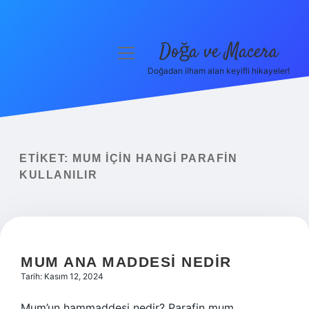
Doğa ve Macera
menüyü
aç
Doğadan ilham alan keyifli hikayeler!
Anasayfa
Gizlilik Politikası
Yasal Uyarı
ETIKET:
MUM IÇIN HANGI PARAFIN
KULLANILIR
Hakkımızda
MUM ANA MADDESI NEDIR
Tarih: Kasım 12, 2024
Mum’un hammaddesi nedir? Parafin mum