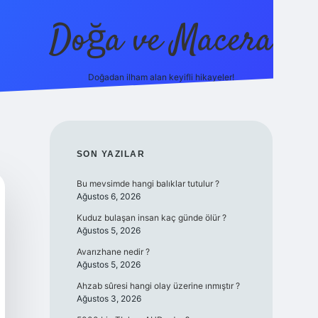
Doğa ve Macera
Doğadan ilham alan keyifli hikayeler!
https://ilbet.online/
vdcasino yeni giriş
grandope
SIDEBAR
SON YAZILAR
Bu mevsimde hangi balıklar tutulur ?
Ağustos 6, 2026
Kuduz bulaşan insan kaç günde ölür ?
Ağustos 5, 2026
Avarızhane nedir ?
Ağustos 5, 2026
Ahzab sûresi hangi olay üzerine ınmıştır ?
Ağustos 3, 2026