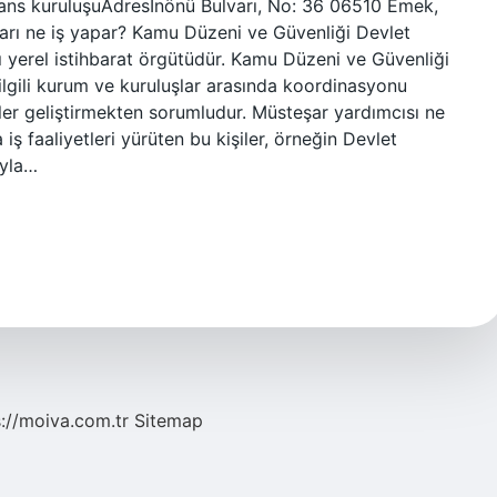
nans kuruluşuAdresİnönü Bulvarı, No: 36 06510 Emek,
şarı ne iş yapar? Kamu Düzeni ve Güvenliği Devlet
lı yerel istihbarat örgütüdür. Kamu Düzeni ve Güvenliği
ilgili kurum ve kuruluşlar arasında koordinasyonu
ler geliştirmekten sorumludur. Müsteşar yardımcısı ne
iş faaliyetleri yürüten bu kişiler, örneğin Devlet
ıyla…
s://moiva.com.tr
Sitemap