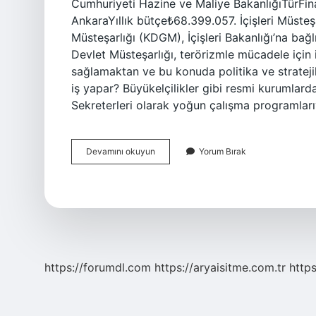
Cumhuriyeti Hazine ve Maliye BakanlığıTürFi
AnkaraYıllık bütçe₺68.399.057. İçişleri Müste
Müsteşarlığı (KDGM), İçişleri Bakanlığı’na bağ
Devlet Müsteşarlığı, terörizmle mücadele için 
sağlamaktan ve bu konuda politika ve strateji
iş yapar? Büyükelçilikler gibi resmi kurumlarda 
Sekreterleri olarak yoğun çalışma programlar
Müsteşar
Devamını okuyun
Yorum Bırak
Devam
Ediyor
Mu
https://forumdl.com
https://aryaisitme.com.tr
http