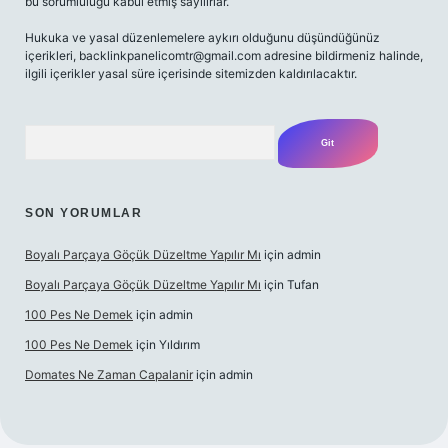
bu sorumluluğu kabul etmiş sayılırlar.
Hukuka ve yasal düzenlemelere aykırı olduğunu düşündüğünüz
içerikleri,
backlinkpanelicomtr@gmail.com
adresine bildirmeniz halinde,
ilgili içerikler yasal süre içerisinde sitemizden kaldırılacaktır.
Arama
SON YORUMLAR
Boyalı Parçaya Göçük Düzeltme Yapılır Mı
için
admin
Boyalı Parçaya Göçük Düzeltme Yapılır Mı
için
Tufan
100 Pes Ne Demek
için
admin
100 Pes Ne Demek
için
Yıldırım
Domates Ne Zaman Capalanir
için
admin