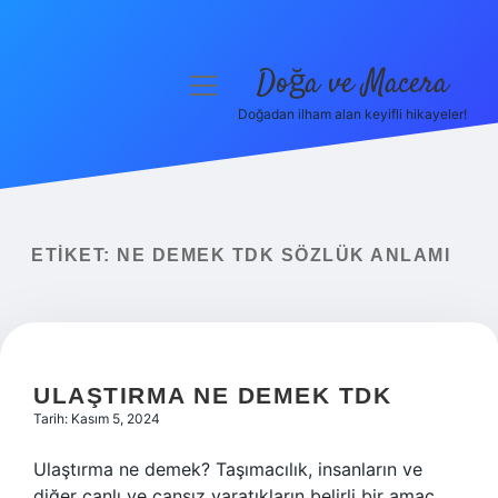
Doğa ve Macera
menüyü
aç
Doğadan ilham alan keyifli hikayeler!
Anasayfa
Gizlilik Politikası
Yasal Uyarı
ETIKET:
NE DEMEK TDK SÖZLÜK ANLAMI
Hakkımızda
ULAŞTIRMA NE DEMEK TDK
Tarih: Kasım 5, 2024
Ulaştırma ne demek? Taşımacılık, insanların ve
diğer canlı ve cansız yaratıkların belirli bir amaç