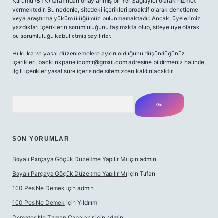
Kurumu (BTK) tarafından onaylanmış bir Yer Sağlayıcı olarak hizmet
vermektedir. Bu nedenle, sitedeki içerikleri proaktif olarak denetleme
veya araştırma yükümlülüğümüz bulunmamaktadır. Ancak, üyelerimiz
yazdıkları içeriklerin sorumluluğunu taşımakta olup, siteye üye olarak
bu sorumluluğu kabul etmiş sayılırlar.
Hukuka ve yasal düzenlemelere aykırı olduğunu düşündüğünüz
içerikleri,
backlinkpanelicomtr@gmail.com
adresine bildirmeniz halinde,
ilgili içerikler yasal süre içerisinde sitemizden kaldırılacaktır.
Arama
SON YORUMLAR
Boyalı Parçaya Göçük Düzeltme Yapılır Mı
için
admin
Boyalı Parçaya Göçük Düzeltme Yapılır Mı
için
Tufan
100 Pes Ne Demek
için
admin
100 Pes Ne Demek
için
Yıldırım
Domates Ne Zaman Capalanir
için
admin