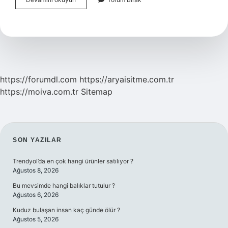
Bileti
Kaç
Saat
Kala
Iptal
Edilir
https://forumdl.com
https://aryaisitme.com.tr
https://moiva.com.tr
Sitemap
SIDEBAR
SON YAZILAR
Trendyol’da en çok hangi ürünler satılıyor ?
Ağustos 8, 2026
Bu mevsimde hangi balıklar tutulur ?
Ağustos 6, 2026
Kuduz bulaşan insan kaç günde ölür ?
Ağustos 5, 2026