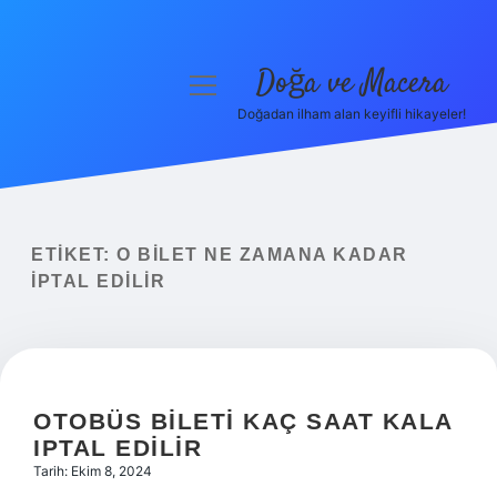
Doğa ve Macera
menüyü
aç
Doğadan ilham alan keyifli hikayeler!
Anasayfa
Gizlilik Politikası
Yasal Uyarı
ETIKET:
O BILET NE ZAMANA KADAR
IPTAL EDILIR
Hakkımızda
OTOBÜS BILETI KAÇ SAAT KALA
IPTAL EDILIR
Tarih: Ekim 8, 2024