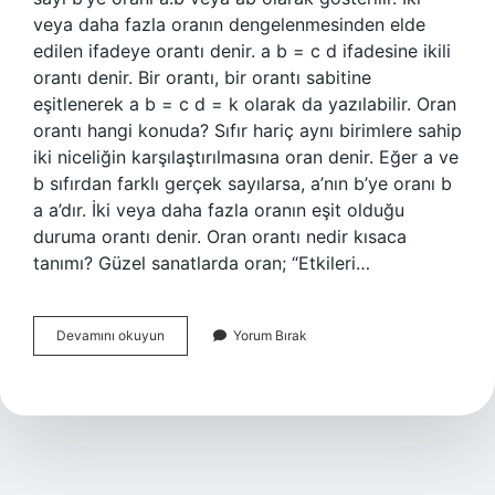
veya daha fazla oranın dengelenmesinden elde
edilen ifadeye orantı denir. a b = c d ifadesine ikili
orantı denir. Bir orantı, bir orantı sabitine
eşitlenerek a b = c d = k olarak da yazılabilir. Oran
orantı hangi konuda? Sıfır hariç aynı birimlere sahip
iki niceliğin karşılaştırılmasına oran denir. Eğer a ve
b sıfırdan farklı gerçek sayılarsa, a’nın b’ye oranı b
a a’dır. İki veya daha fazla oranın eşit olduğu
duruma orantı denir. Oran orantı nedir kısaca
tanımı? Güzel sanatlarda oran; “Etkileri…
Oran
Devamını okuyun
Yorum Bırak
Orantı
Konusu
Nedir