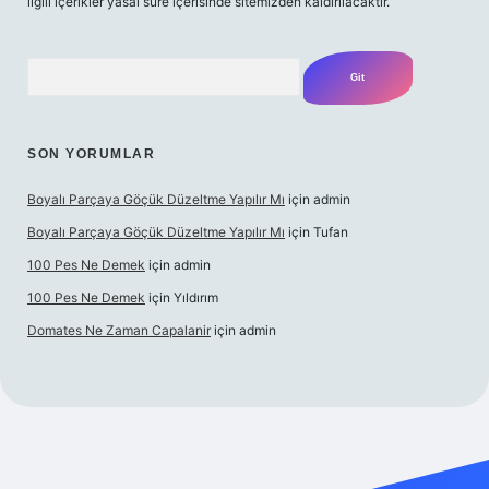
ilgili içerikler yasal süre içerisinde sitemizden kaldırılacaktır.
Arama
SON YORUMLAR
Boyalı Parçaya Göçük Düzeltme Yapılır Mı
için
admin
Boyalı Parçaya Göçük Düzeltme Yapılır Mı
için
Tufan
100 Pes Ne Demek
için
admin
100 Pes Ne Demek
için
Yıldırım
Domates Ne Zaman Capalanir
için
admin
iriş
https://www.betexper.xyz/