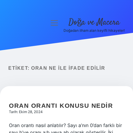
Doğa ve Macera
menüyü
aç
Doğadan ilham alan keyifli hikayeler!
Anasayfa
Gizlilik Politikası
Yasal Uyarı
ETIKET:
ORAN NE ILE IFADE EDILIR
Hakkımızda
ORAN ORANTI KONUSU NEDIR
Tarih: Ekim 28, 2024
Oran orantı nasıl anlatılır? Sayı a’nın 0’dan farklı bir
sayı b’ye oranı a:b veya ab olarak gösterilir. İki