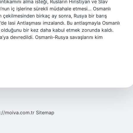
intikamını alma isteği, Rusların Hıristiyan ve Slav
u’nun iç işlerine sürekli müdahale etmesi… Osmanlı
n çekilmesinden birkaç ay sonra, Rusya bir barış
’de Iasi Antlaşması imzalandı. Bu antlaşmayla Osmanlı
a olduğunu bir kez daha kabul etmek zorunda kaldı.
a’ya devredildi. Osmanlı-Rusya savaşlarını kim
s://moiva.com.tr
Sitemap