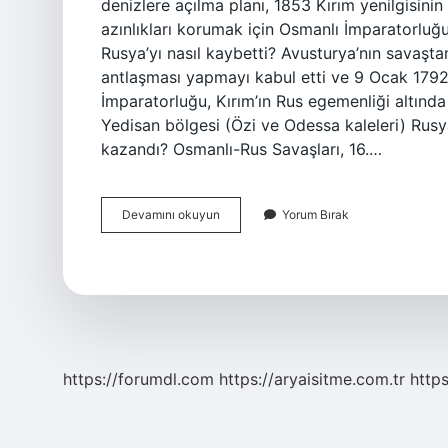
denizlere açılma planı, 1853 Kırım yenilgisinin 
azınlıkları korumak için Osmanlı İmparatorluğ
Rusya’yı nasıl kaybetti? Avusturya’nın savaşta
antlaşması yapmayı kabul etti ve 9 Ocak 1792
İmparatorluğu, Kırım’ın Rus egemenliği altınd
Yedisan bölgesi (Özi ve Odessa kaleleri) Rusy
kazandı? Osmanlı-Rus Savaşları, 16.…
Osmanlı
Devamını okuyun
Yorum Bırak
Neden
Rusya
Ile
Savaştı
https://forumdl.com
https://aryaisitme.com.tr
http