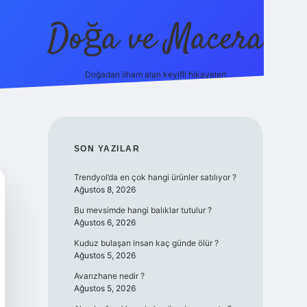
Doğa ve Macera
Doğadan ilham alan keyifli hikayeler!
s://ilbet.online/
vdcasino yeni giriş
grandoperabet giriş
https
SIDEBAR
SON YAZILAR
Trendyol’da en çok hangi ürünler satılıyor ?
Ağustos 8, 2026
Bu mevsimde hangi balıklar tutulur ?
Ağustos 6, 2026
Kuduz bulaşan insan kaç günde ölür ?
Ağustos 5, 2026
Avarızhane nedir ?
Ağustos 5, 2026