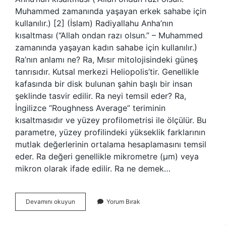
Muhammed zamanında yaşayan erkek sahabe için
kullanılır.) [2] (İslam) Radiyallahu Anha’nın
kısaltması (“Allah ondan razı olsun.” – Muhammed
zamanında yaşayan kadın sahabe için kullanılır.)
Ra’nın anlamı ne? Ra, Mısır mitolojisindeki güneş
tanrısıdır. Kutsal merkezi Heliopolis’tir. Genellikle
kafasında bir disk bulunan şahin başlı bir insan
şeklinde tasvir edilir. Ra neyi temsil eder? Ra,
İngilizce “Roughness Average” teriminin
kısaltmasıdır ve yüzey profilometrisi ile ölçülür. Bu
parametre, yüzey profilindeki yükseklik farklarının
mutlak değerlerinin ortalama hesaplamasını temsil
eder. Ra değeri genellikle mikrometre (μm) veya
mikron olarak ifade edilir. Ra ne demek…
Ra
Devamını okuyun
Yorum Bırak
Açılımı
Ne