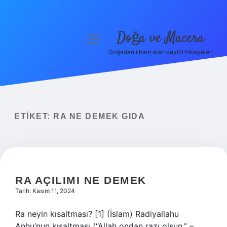
Doğa ve Macera
menüyü
aç
Doğadan ilham alan keyifli hikayeler!
Anasayfa
Gizlilik Politikası
Yasal Uyarı
ETIKET:
RA NE DEMEK GIDA
Hakkımızda
RA AÇILIMI NE DEMEK
Tarih: Kasım 11, 2024
Ra neyin kısaltması? [1] (İslam) Radiyallahu
Anhu’nun kısaltması (“Allah ondan razı olsun.” –