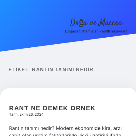
Doğa ve Macera
menüyü
aç
Doğadan ilham alan keyifli hikayeler!
Anasayfa
Gizlilik Politikası
Yasal Uyarı
ETIKET:
RANTIN TANIMI NEDIR
Hakkımızda
RANT NE DEMEK ÖRNEK
Tarih: Ekim 26, 2024
Rantın tanımı nedir? Modern ekonomide kira, arzı
sabit olan üretim faktörleriyle ilişkili getiriyi ifade